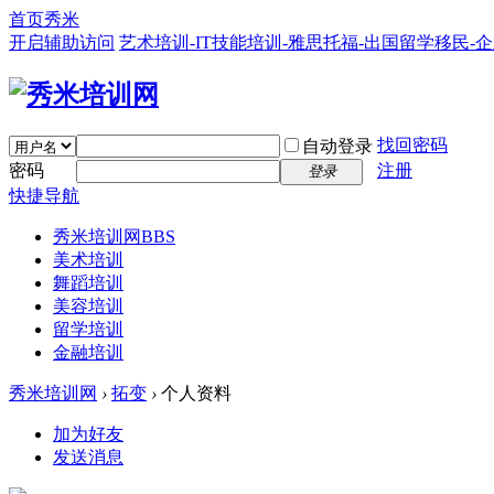
首页
秀米
开启辅助访问
艺术培训-IT技能培训-雅思托福-出国留学移民-
找回密码
自动登录
密码
注册
登录
快捷导航
秀米培训网
BBS
美术培训
舞蹈培训
美容培训
留学培训
金融培训
秀米培训网
›
拓变
›
个人资料
加为好友
发送消息