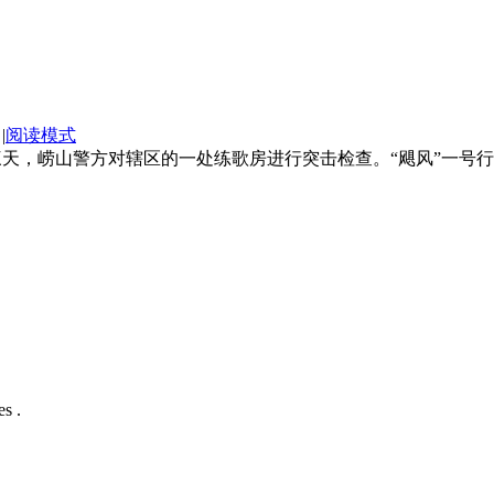
|
阅读模式
第三天，崂山警方对辖区的一处练歌房进行突击检查。“飓风”一
s .