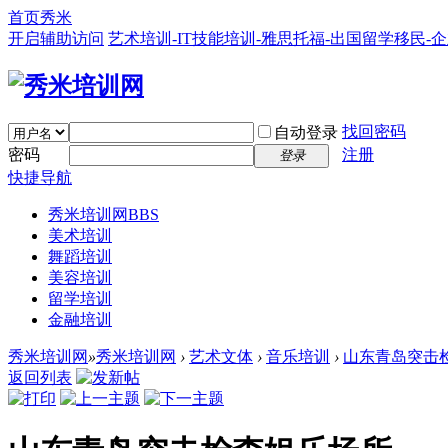
首页
秀米
开启辅助访问
艺术培训-IT技能培训-雅思托福-出国留学移民-
找回密码
自动登录
密码
注册
登录
快捷导航
秀米培训网
BBS
美术培训
舞蹈培训
美容培训
留学培训
金融培训
秀米培训网
»
秀米培训网
›
艺术文体
›
音乐培训
›
山东青岛突击
返回列表