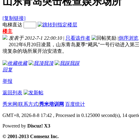
山东青岛突击检查娱乐场所
[复制链接]
电梯直达
楼主
发表于 2012-7-1 22:00:10
|
只看该作者
|
倒序浏览
2012年6月20日凌晨，山东青岛夏季“飓风”一号行动进入
境复杂的场所展开治安清查。
收藏
我顶
我踩
回复
举报
返回列表
秀米网
|
联系方式
|
秀米培训网
百度统计
GMT+8, 2026-8-8 17:42
, Processed in 0.125000 second(s), 14 querie
Powered by
Discuz! X3
© 2001-2013 Comsenz Inc.