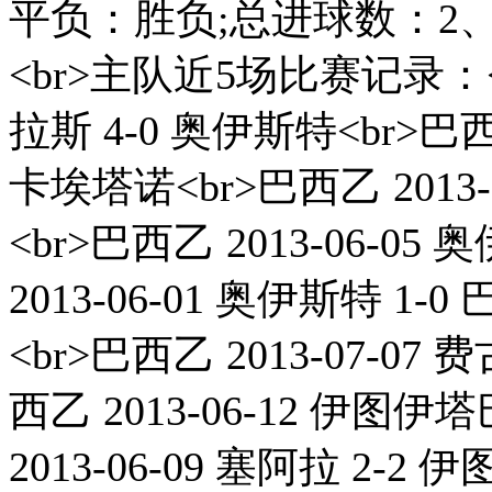
平负：胜负;总进球数：2、3、
<br>主队近5场比赛记录：<b
拉斯 4-0 奥伊斯特<br>巴西乙
卡埃塔诺<br>巴西乙 2013-
<br>巴西乙 2013-06-05
2013-06-01 奥伊斯特 
<br>巴西乙 2013-07-07
西乙 2013-06-12 伊图伊
2013-06-09 塞阿拉 2-2 