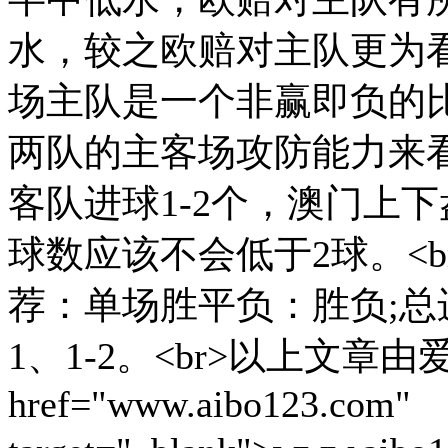
水，较之欧赔对主队更为
场主队是一个非赢即负的比赛
两队的主客场攻防能力来看
客队进球1-2个，澳门上下
球数应该不会低于2球。<
荐：单场胜平负：胜负;总进球
1、1-2。<br>以上文章由
href="www.aibo123.com"