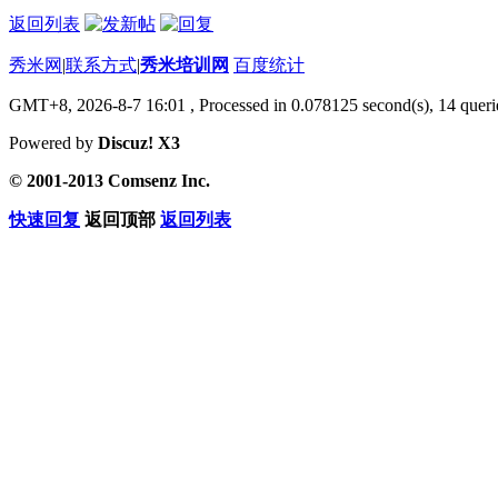
返回列表
秀米网
|
联系方式
|
秀米培训网
百度统计
GMT+8, 2026-8-7 16:01
, Processed in 0.078125 second(s), 14 querie
Powered by
Discuz! X3
© 2001-2013 Comsenz Inc.
快速回复
返回顶部
返回列表