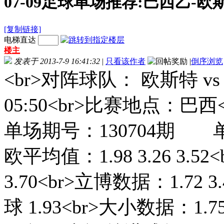
07-09足球单场推荐:巴西乙-欧
[复制链接]
电梯直达
楼主
发表于 2013-7-9 16:41:32
|
只看该作者
|
倒序浏览
<br>对阵球队： 欧斯特 vs
05:50<br>比赛地点：巴西<b
单场期号：130704期 单场
欧平均值：1.98 3.26 3.52
3.70<br>立博数据：1.72 3.
球 1.93<br>大小数据：1.7