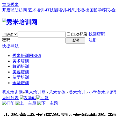
首页
秀米
开启辅助访问
艺术培训-IT技能培训-雅思托福-出国留学移民-
找回密码
自动登录
密码
注册
登录
快捷导航
秀米培训网
BBS
美术培训
舞蹈培训
美容培训
留学培训
金融培训
秀米培训网
»
秀米培训网
›
艺术文体
›
美术培训
›
小学美术老师学
返回列表