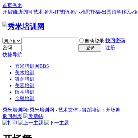
首页
秀米
开启辅助访问
艺术培训-IT技能培训-雅思托福-出国留学移民-
找回密码
自动登录
密码
注册
登录
快捷导航
秀米培训网
BBS
美术培训
舞蹈培训
美容培训
留学培训
金融培训
秀米培训网
»
秀米培训网
›
艺术文体
›
舞蹈培训
›
开场舞
返回列表